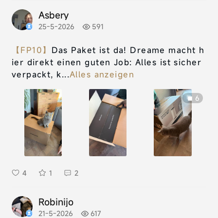
Asbery
25-5-2026
591
【FP10】
Das Paket ist da! Dreame macht h
ier direkt einen guten Job: Alles ist sicher
verpackt, k...
Alles anzeigen
6
4
1
2
Robinijo
21-5-2026
617