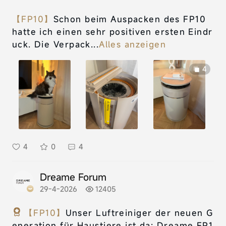
【FP10】
Schon beim Auspacken des FP10
hatte ich einen sehr positiven ersten Eindr
uck. Die Verpack...
Alles anzeigen
4
4
0
4
Dreame Forum
29-4-2026
12405
【FP10】
Unser Luftreiniger der neuen G
eneration für Haustiere ist da: Dreame FP1