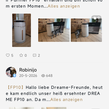
m ersten Momen...
Alles anzeigen
9
5
0
2
Robinijo
20-5-2026
648
【FP10】
Hallo liebe Dreame-Freunde, heut
e kam endlich unser heiß ersehnter DREA
ME FP10 an. Da m...
Alles anzeigen