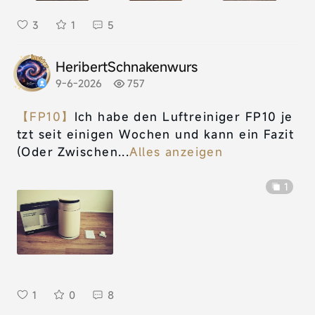
3
1
5
HeribertSchnakenwurs
9-6-2026
757
【FP10】
Ich habe den Luftreiniger FP10 je
tzt seit einigen Wochen und kann ein Fazit
(Oder Zwischen...
Alles anzeigen
1
1
0
8