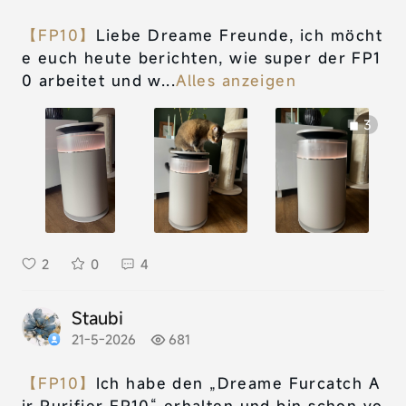
【FP10】
Liebe Dreame Freunde, ich möcht
e euch heute berichten, wie super der FP1
0 arbeitet und w...
Alles anzeigen
3
2
0
4
Staubi
21-5-2026
681
【FP10】
Ich habe den „Dreame Furcatch A
ir Purifier FP10“ erhalten und bin schon vo