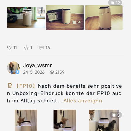
12
11
1
16
Joya_wsmr
24-5-2026
2159
【FP10】
Nach dem bereits sehr positive
n Unboxing-Eindruck konnte der FP10 auc
h im Alltag schnell ...
Alles anzeigen
5