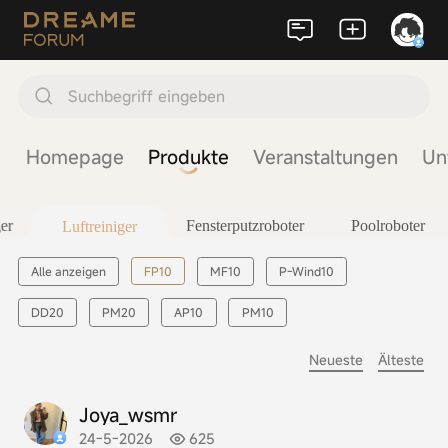
Suchbegriff eingeben
Homepage
Produkte
Veranstaltungen
Un
er
Fensterputzroboter
Poolroboter
Luftreiniger
FP10
Alle anzeigen
MF10
P-Wind10
DD20
PM20
AP10
PM10
Neueste
Älteste
Joya_wsmr
24-5-2026
625