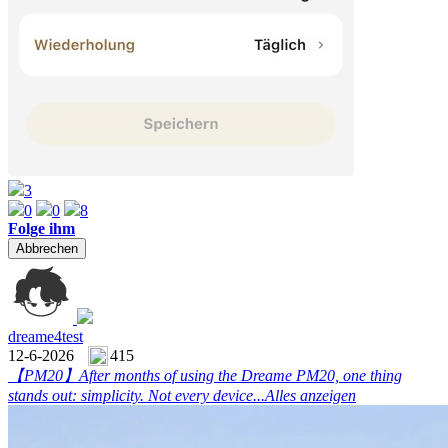
3
0
0
8
Folge ihm
Abbrechen
dreame4test
12-6-2026
415
【PM20】
After months of using the Dreame PM20, one thing
stands out: simplicity. Not every device...
Alles anzeigen