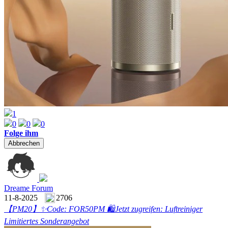
1
0
0
0
Folge ihm
Abbrechen
Dreame Forum
11-8-2025
2706
【PM20】
✨Code: FOR50PM 🛍️Jetzt zugreifen: Luftreiniger
Limitiertes Sonderangebot