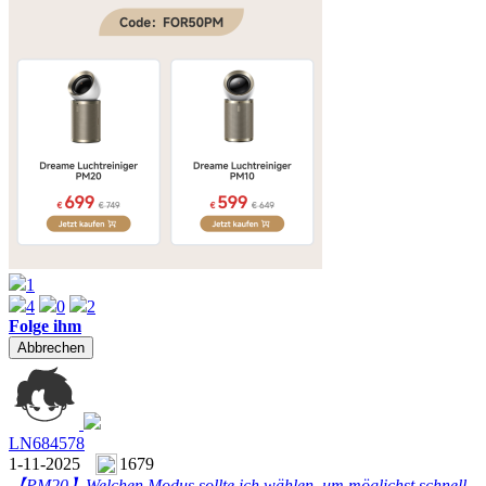
1
4
0
2
Folge ihm
Abbrechen
LN684578
1-11-2025
1679
【PM20】
Welchen Modus sollte ich wählen, um möglichst schnell