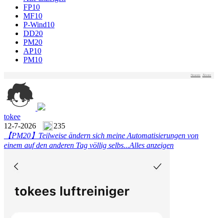
FP10
MF10
P-Wind10
DD20
PM20
AP10
PM10
Neueste
Älteste
tokee
12-7-2026
235
【PM20】
Teilweise ändern sich meine Automatisierungen von
einem auf den anderen Tag völlig selbs...
Alles anzeigen