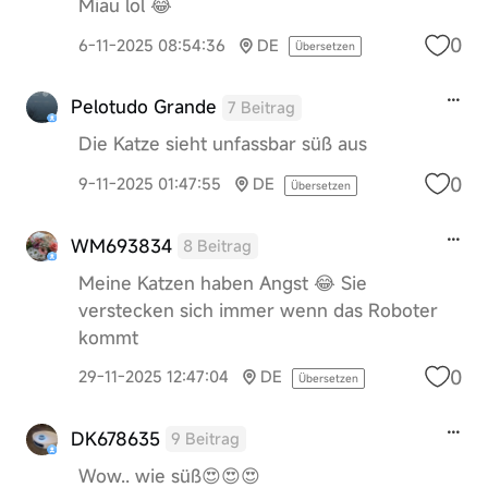
Miau lol 😂
0
6-11-2025 08:54:36
DE
Übersetzen
Pelotudo Grande
7 Beitrag
Die Katze sieht unfassbar süß aus
0
9-11-2025 01:47:55
DE
Übersetzen
WM693834
8 Beitrag
Meine Katzen haben Angst 😂 Sie
verstecken sich immer wenn das Roboter
kommt
0
29-11-2025 12:47:04
DE
Übersetzen
DK678635
9 Beitrag
Wow.. wie süß😍😍😍