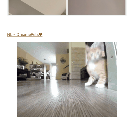
NL - DreamePets♥️