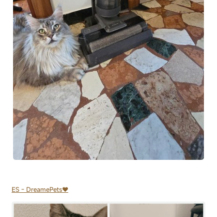
ES - DreamePets♥️