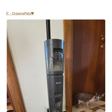
IT - DreamePets♥️