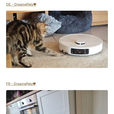
DE - DreamePets♥️
FR - DreamePets♥️