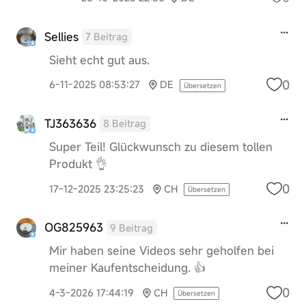
Sellies
7 Beitrag
Sieht echt gut aus.
0
6-11-2025 08:53:27
DE
Übersetzen
TJ363636
8 Beitrag
Super Teil! Glückwunsch zu diesem tollen
Produkt 👌
0
17-12-2025 23:25:23
CH
Übersetzen
OG825963
9 Beitrag
Mir haben seine Videos sehr geholfen bei
meiner Kaufentscheidung. 👍
0
4-3-2026 17:44:19
CH
Übersetzen