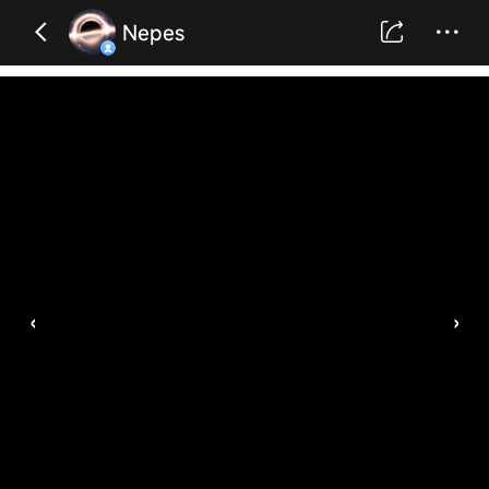
Nepes
‹
›