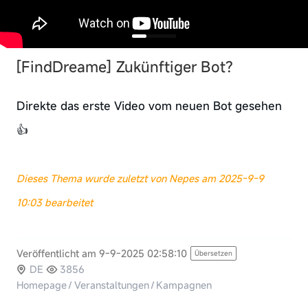
[FindDreame]
Zukünftiger Bot?
Direkte das erste Video vom neuen Bot gesehen
👍
Dieses Thema wurde zuletzt von Nepes am 2025-9-9
10:03 bearbeitet
Veröffentlicht am 9-9-2025 02:58:10
Übersetzen
DE
3856
Homepage
/
Veranstaltungen
/
Kampagnen