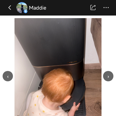
Maddie
‹
›