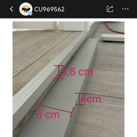
CU969562