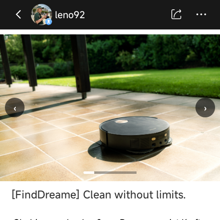
leno92
‹
›
[FindDreame]
Clean without limits.