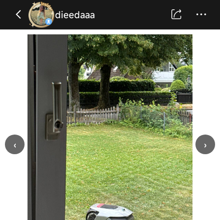
dieedaaa
‹
›