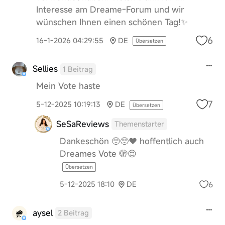
Interesse am Dreame-Forum und wir
wünschen Ihnen einen schönen Tag!✨
6
16-1-2026 04:29:55
DE
Übersetzen
Sellies
1 Beitrag
Mein Vote haste
7
5-12-2025 10:19:13
DE
Übersetzen
SeSaReviews
Themenstarter
Dankeschön 🥺🥺❤️ hoffentlich auch
Dreames Vote 🫣😍
Übersetzen
6
5-12-2025 18:10
DE
aysel
2 Beitrag