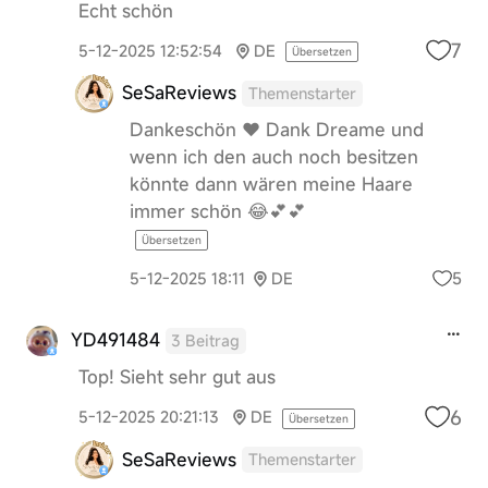
Echt schön
7
5-12-2025 12:52:54
DE
Übersetzen
SeSaReviews
Themenstarter
Dankeschön ❤️ Dank Dreame und
wenn ich den auch noch besitzen
könnte dann wären meine Haare
immer schön 😂💕💕
Übersetzen
5
5-12-2025 18:11
DE
YD491484
3 Beitrag
Top! Sieht sehr gut aus
6
5-12-2025 20:21:13
DE
Übersetzen
SeSaReviews
Themenstarter