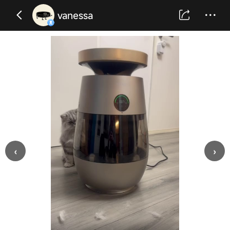
vanessa
‹
›