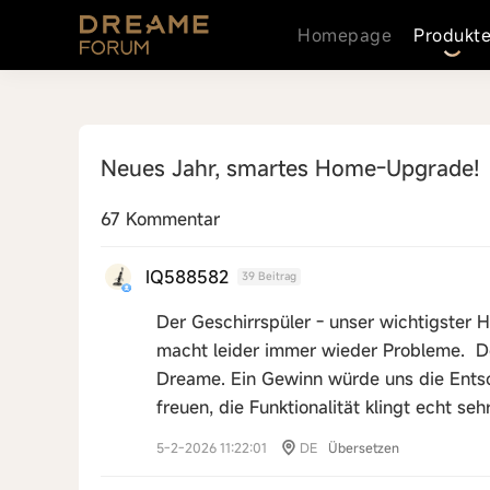
Homepage
Produkt
Neues Jahr, smartes Home-Upgrade!
67 Kommentar
IQ588582
39 Beitrag
Der Geschirrspüler - unser wichtigster
macht leider immer wieder Probleme. D
Dreame. Ein Gewinn würde uns die Ents
freuen, die Funktionalität klingt echt seh
5-2-2026 11:22:01
DE
Übersetzen