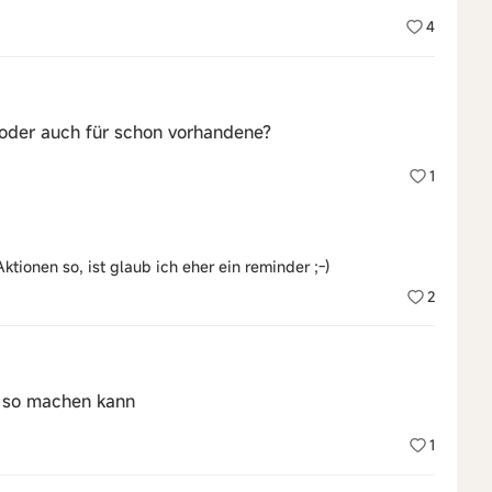
4
e oder auch für schon vorhandene?
1
ionen so, ist glaub ich eher ein reminder ;-)
2
a so machen kann
1