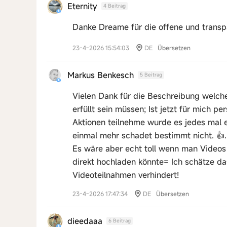
Eternity
4 Beitrag
Danke Dreame für die offene und trans
23-4-2026 15:54:03
DE
Übersetzen
Markus Benkesch
5 Beitrag
Vielen Dank für die Beschreibung welche
erfüllt sein müssen; Ist jetzt für mich p
Aktionen teilnehme wurde es jedes mal ex
einmal mehr schadet bestimmt nicht. 👍.
Es wäre aber echt toll wenn man Video
direkt hochladen könnte= Ich schätze da
Videoteilnahmen verhindert!
23-4-2026 17:47:34
DE
Übersetzen
dieedaaa
6 Beitrag