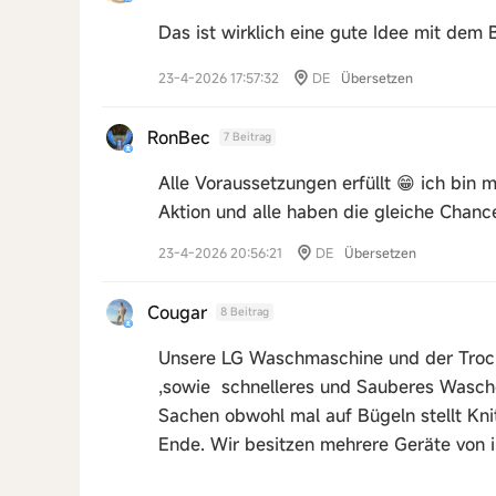
Das ist wirklich eine gute Idee mit dem 
23-4-2026 17:57:32
DE
Übersetzen
RonBec
7 Beitrag
Alle Voraussetzungen erfüllt 😁 ich bin 
Aktion und alle haben die gleiche Chanc
23-4-2026 20:56:21
DE
Übersetzen
Cougar
8 Beitrag
Unsere LG Waschmaschine und der Trockn
,sowie schnelleres und Sauberes Wasche
Sachen obwohl mal auf Bügeln stellt Knit
Ende. Wir besitzen mehrere Geräte von i