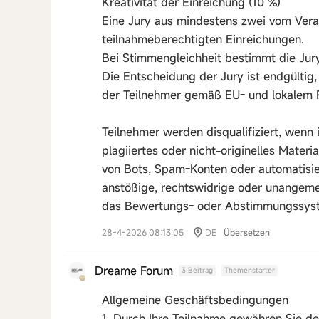
Kreativität der Einreichung (10 %)
Eine Jury aus mindestens zwei vom Veran
teilnahmeberechtigten Einreichungen.
Bei Stimmengleichheit bestimmt die Jur
Die Entscheidung der Jury ist endgültig,
der Teilnehmer gemäß EU- und lokalem 
Teilnehmer werden disqualifiziert, wenn 
plagiiertes oder nicht-originelles Materia
von Bots, Spam-Konten oder automatisie
anstößige, rechtswidrige oder unangeme
das Bewertungs- oder Abstimmungssyste
28-4-2026 08:13:05
DE
Übersetzen
Dreame Forum
3 Beitrag
Themenstarter
Allgemeine Geschäftsbedingungen
1. Durch Ihre Teilnahme gewähren Sie dem