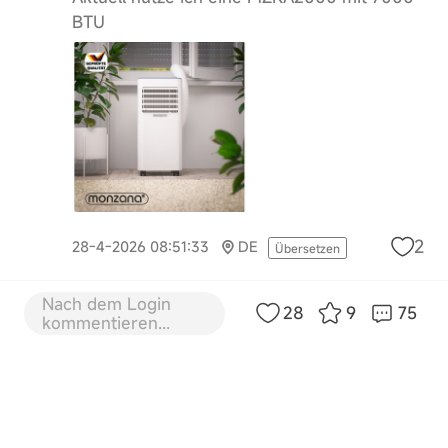
BTU
2
28-4-2026 08:51:33
DE
Übersetzen
OE371832
Nach dem Login
9 Beitrag
28
9
75
kommentieren...
Wir Brauch unbedingt eine Klimaanlage.
Fürs Dachgeschoss haben wir bislang nur
einen Ventilator, der viel zu schwach ist und
mit Katzen auch nicht so sicher. Ich werde
mit euren anschauen, sobald er rauskommt.