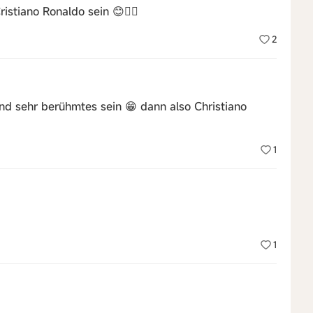
istiano Ronaldo sein 😊👍🏼
2
nd sehr berühmtes sein 😁 dann also Christiano
1
1