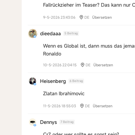
Fallrückzieher im Teaser? Das kann nur Cr
9-5-2026 23:43:06
DE
Übersetzen
dieedaaa
5 Beitrag
Wenn es Global ist, dann muss das jema
Ronaldo
10-5-2026 22:04:15
DE
Übersetzen
Heisenberg
6 Beitrag
Zlatan Ibrahimovic
11-5-2026 18:55:03
DE
Übersetzen
Dennys
7 Beitrag
Cr7 oder wer sollte es sonst sein?