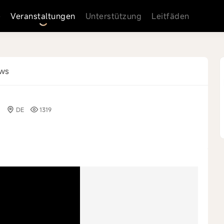
e
Veranstaltungen
Unterstützung
Leitfäden
ews
0
DE
1319