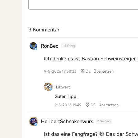
9 Kommentar
RonBec
1 Beitrag
Ich denke es ist Bastian Schweinsteiger.
9-5-2026 19:38:23
DE
Übersetzen
Liftwart
Guter Tipp!
9-5-2026 19:49
DE
Übersetzen
HeribertSchnakenwurs
2 Beitrag
Ist das eine Fangfrage? 😅 Das der Schwe