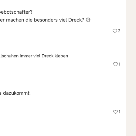
rbebotschafter?
er machen die besonders viel Dreck? 😅
2
llschuhen immer viel Dreck kleben
1
es dazukommt.
1