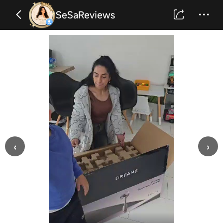
SeSaReviews
‹
›