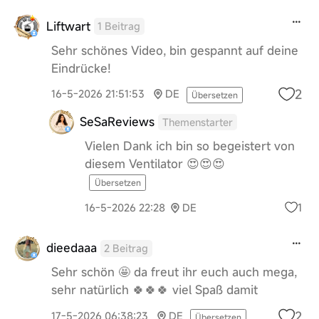
Liftwart
1 Beitrag
Sehr schönes Video, bin gespannt auf deine
Eindrücke!
2
16-5-2026 21:51:53
DE
Übersetzen
SeSaReviews
Themenstarter
Vielen Dank ich bin so begeistert von
diesem Ventilator 😍😍😍
Übersetzen
1
16-5-2026 22:28
DE
dieedaaa
2 Beitrag
Sehr schön 🤩 da freut ihr euch auch mega,
sehr natürlich 🍀🍀🍀 viel Spaß damit
2
17-5-2026 06:38:23
DE
Übersetzen