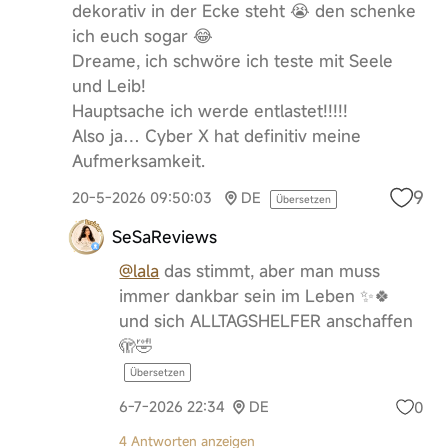
dekorativ in der Ecke steht 😭 den schenke
ich euch sogar 😂
Dreame, ich schwöre ich teste mit Seele
und Leib!
Hauptsache ich werde entlastet!!!!!
Also ja… Cyber X hat definitiv meine
Aufmerksamkeit.
9
20-5-2026 09:50:03
DE
Übersetzen
SeSaReviews
@lala
das stimmt, aber man muss
immer dankbar sein im Leben ✨🍀
und sich ALLTAGSHELFER anschaffen
🫣🤣
Übersetzen
0
6-7-2026 22:34
DE
4 Antworten anzeigen