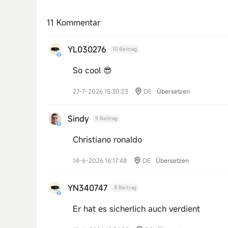
11 Kommentar
YL030276
10 Beitrag
So cool 😎
27-7-2026 15:30:23
DE
Übersetzen
Sindy
9 Beitrag
Christiano ronaldo
14-6-2026 16:17:48
DE
Übersetzen
YN340747
8 Beitrag
Er hat es sicherlich auch verdient