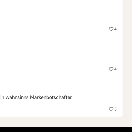
4
4
ein wahnsinns Markenbotschafter.
5