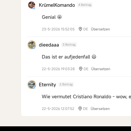
KrümelKomando
4 Beitrag
Genial 🤩
23-5-2026 15:52:05
DE
Übersetzen
dieedaaa
3 Beitrag
Das ist er aufjedenfall 😃
22-5-2026 19:03:28
DE
Übersetzen
Eternity
2 Beitrag
Wie vermutet Cristiano Ronaldo - wow, 
22-5-2026 12:07:52
DE
Übersetzen