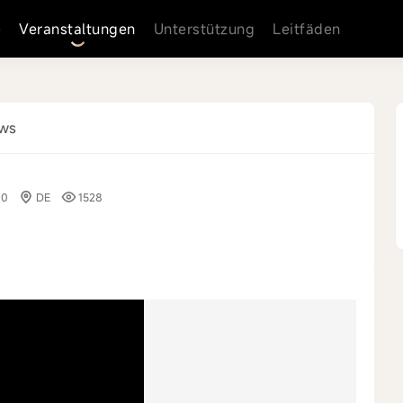
e
Veranstaltungen
Unterstützung
Leitfäden
ews
00
DE
1528