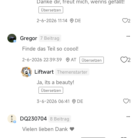
Danke dir, freut mich, wenns gefällt!
Übersetzen
2
2-6-2026 11:14
DE
Gregor
7 Beitrag
Finde das Teil so coool!
2
2-6-2026 22:39:39
AT
Übersetzen
Liftwart
Themenstarter
Ja, its a beauty!
Übersetzen
1
3-6-2026 06:41
DE
DQ230704
8 Beitrag
Vielen lieben Dank ♥️