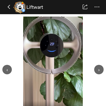
Liftwart
‹
›