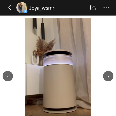
Joya_wsmr
‹
›