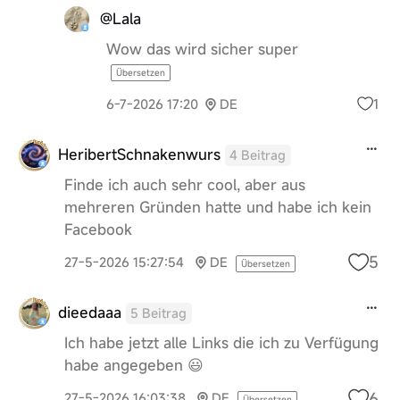
@Lala
Wow das wird sicher super
Übersetzen
1
6-7-2026 17:20
DE
HeribertSchnakenwurs
4 Beitrag
Finde ich auch sehr cool, aber aus
mehreren Gründen hatte und habe ich kein
Facebook
5
27-5-2026 15:27:54
DE
Übersetzen
dieedaaa
5 Beitrag
Ich habe jetzt alle Links die ich zu Verfügung
habe angegeben 😃
6
27-5-2026 16:03:38
DE
Übersetzen