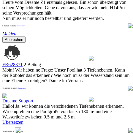
Heute vom Dreame Z1 erstmals gelesen. Bin schon überzeugt von
seinen Möglichkeiten. Gehe davon aus, dass er wie mein H14Pro
seine Versprechungen hält.
Nun muss er nur noch bestellbar und geliefert werden.
6-4-2025 17:36:02
Übersetzen
1
Melden
Abbrechen
FR628371
2 Beitrag
Moin! Wir haben ne Frage: Unser Pool hat 3 Tiefenebenen. Kann
der Roboter das erkennen? Wie hoch muss der Wasserstand sein um
eine Ebene zu reinigen? Danke im Vorraus.
15-4-2025 12:54:40
Übersetzen
1
Dreame Support
Hallo! Ja, wir können die verschiedenen Tiefenebenen erkennen.
Wir empfehlen eine Poolgröße von bis zu 180 m² und eine
Wassertiefe zwischen 0,5 m und 2,5 m.
Übersetzen
1
18-4-2025 08:47
DE