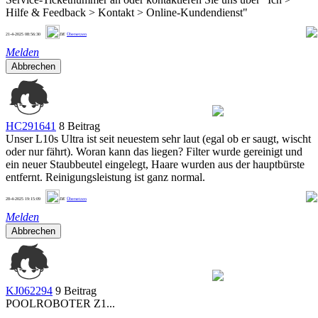
Hilfe & Feedback > Kontakt > Online-Kundendienst"
1
21-4-2025 08:56:30
DE
Übersetzen
Melden
Abbrechen
HC291641
8 Beitrag
Unser L10s Ultra ist seit neuestem sehr laut (egal ob er saugt, wischt
oder nur fährt). Woran kann das liegen? Filter wurde gereinigt und
ein neuer Staubbeutel eingelegt, Haare wurden aus der hauptbürste
entfernt. Reinigungsleistung ist ganz normal.
1
28-4-2025 19:15:09
DE
Übersetzen
Melden
Abbrechen
KJ062294
9 Beitrag
POOLROBOTER Z1...