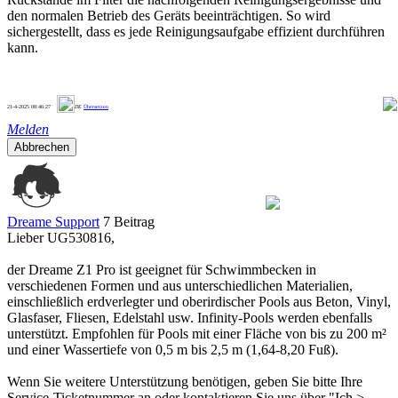
den normalen Betrieb des Geräts beeinträchtigen. So wird
sichergestellt, dass es jede Reinigungsaufgabe effizient durchführen
kann.
1
21-4-2025 08:46:27
DE
Übersetzen
Melden
Abbrechen
Dreame Support
7 Beitrag
Lieber UG530816,
der Dreame Z1 Pro ist geeignet für Schwimmbecken in
verschiedenen Formen und aus unterschiedlichen Materialien,
einschließlich erdverlegter und oberirdischer Pools aus Beton, Vinyl,
Glasfaser, Fliesen, Edelstahl usw. Infinity-Pools werden ebenfalls
unterstützt. Empfohlen für Pools mit einer Fläche von bis zu 200 m²
und einer Wassertiefe von 0,5 m bis 2,5 m (1,64-8,20 Fuß).
Wenn Sie weitere Unterstützung benötigen, geben Sie bitte Ihre
Service-Ticketnummer an oder kontaktieren Sie uns über "Ich >