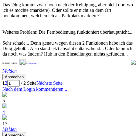
Das Ding kommt zwar hoch nach der Reinigung, aber nicht dort wo
ich es möchte (markiere). Oder sollte er nicht an dem Ort
hochkommen, welchen ich als Parkplatz markiere?
Weiteres Problem: Die Fernbedienung funktioniert überhauptnicht...
Sehr schade... Denn genau wegen diesen 2 Funktionen habe ich das
Ding geholt... Also stand jetzt absolut enttäuschend... Oder kann ich
da noch was ändern? Hab in den Einstellungen nichts gefunden...
1
30-4-2025 19:10:26
CH
Übersetzen
Melden
Abbrechen
1
2
/ 2 Seite
Nächste Seite
Nach dem Login kommentieren...
5
4
17
Melden
Abbrechen