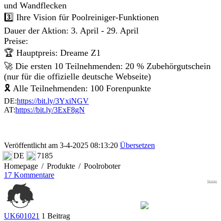
und Wandflecken
3️⃣ Ihre Vision für Poolreiniger-Funktionen
Dauer der Aktion: 3. April - 29. April
Preise:
🏆 Hauptpreis: Dreame Z1
🚀 Die ersten 10 Teilnehmenden: 20 % Zubehörgutschein
(nur für die offizielle deutsche Webseite)
🎗 Alle Teilnehmenden: 100 Forenpunkte
DE:
https://bit.ly/3YxiNGV
AT:
https://bit.ly/3ExF8gN
Veröffentlicht am 3-4-2025 08:13:20
Übersetzen
DE
7185
Homepage
/
Produkte
/
Poolroboter
17 Kommentare
Neueste
UK601021
1 Beitrag